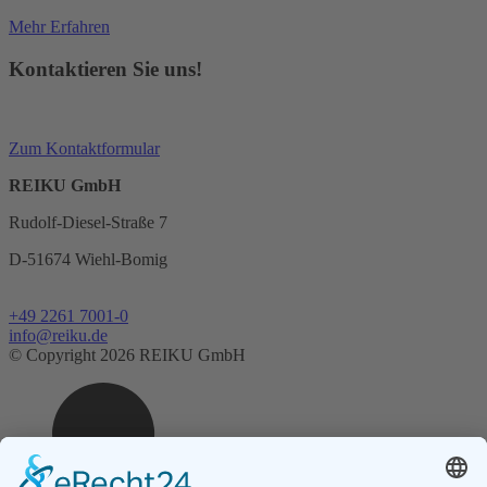
Mehr Erfahren
Kontaktieren Sie uns!
Zum Kontaktformular
REIKU GmbH
Rudolf-Diesel-Straße 7
D-51674 Wiehl-Bomig
+49 2261 7001-0
info@reiku.de
© Copyright 2026 REIKU GmbH