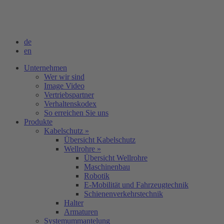
de
en
Unternehmen
Wer wir sind
Image Video
Vertriebspartner
Verhaltenskodex
So erreichen Sie uns
Produkte
Kabelschutz »
Übersicht Kabelschutz
Wellrohre »
Übersicht Wellrohre
Maschinenbau
Robotik
E-Mobilität und Fahrzeugtechnik
Schienenverkehrstechnik
Halter
Armaturen
Systemummantelung