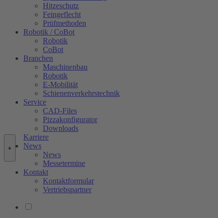
Hitzeschutz
Feingeflecht
Prüfmethoden
Robotik / CoBot
Robotik
CoBot
Branchen
Maschinenbau
Robotik
E-Mobilität
Schienenverkehrstechnik
Service
CAD-Files
Pizzakonfigurator
Downloads
Karriere
News
+
News
Messetermine
Kontakt
Kontaktformular
Vertriebspartner