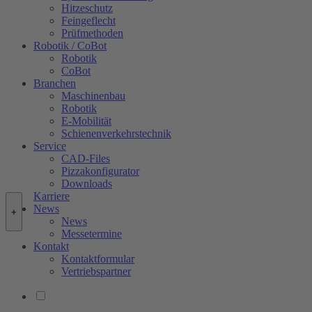
Hitzeschutz
Feingeflecht
Prüfmethoden
Robotik / CoBot
Robotik
CoBot
Branchen
Maschinenbau
Robotik
E-Mobilität
Schienenverkehrstechnik
Service
CAD-Files
Pizzakonfigurator
Downloads
Karriere
News
+
News
Messetermine
Kontakt
Kontaktformular
Vertriebspartner