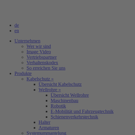
de
en
Unternehmen
Wer wir sind
Image Video
Vertriebspartner
Verhaltenskodex
So erreichen Sie uns
Produkte
Kabelschutz »
Übersicht Kabelschutz
Wellrohre »
Übersicht Wellrohre
Maschinenbau
Robotik
E-Mobilität und Fahrzeugtechnik
Schienenverkehrstechnik
Halter
Armaturen
Systemummantelung